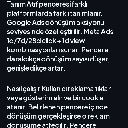
Tanım Atıf penceresi farklı
platformlarda farklı tanımlanır.
Google Ads dönüşüm aksiyonu
seviyesinde özelleştirilir. Meta Ads
1d/7d/28d click + 1d view
kombinasyonları sunar. Pencere
daraldıkça dönüşüm sayısı düşer,
genişledikçe artar.
Nasıl çalışır Kullanıcı reklama tıklar
veya gösterim alır ve bir cookie
atanır. Belirlenen pencere içinde
dönüşüm gerçekleşirse o reklam
dönüşüme atfedilir. Pencere