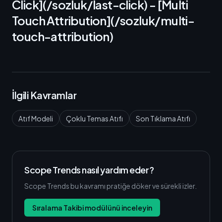
Click](/sozluk/last-click) - [Multi
Touch Attribution](/sozluk/multi-
touch-attribution)
İlgili Kavramlar
Atıf Modeli
Çoklu Temas Atıfı
Son Tıklama Atıfı
Scope Trends nasıl yardım eder?
Scope Trends bu kavramı pratiğe döker ve sürekli izler.
Sıralama Takibi modülünü inceleyin