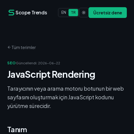
Scope Trends
Ücretsiz dene
EN
TR
Tüm terimler
SEO
Güncellendi
:
2026-06-22
JavaScript Rendering
Tarayıcının veya arama motoru botunun bir web
sayfasını oluşturmak için JavaScript kodunu
yürütme sürecidir.
Tanım