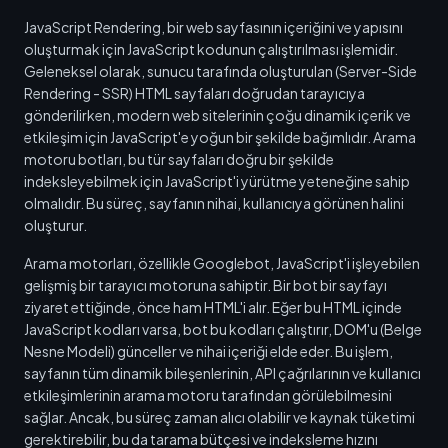
JavaScript Rendering, bir web sayfasının içeriğini ve yapısını
oluşturmak için JavaScript kodunun çalıştırılması işlemidir.
Geleneksel olarak, sunucu tarafında oluşturulan (Server-Side
Rendering - SSR) HTML sayfaları doğrudan tarayıcıya
gönderilirken, modern web sitelerinin çoğu dinamik içerik ve
etkileşim için JavaScript'e yoğun bir şekilde bağımlıdır. Arama
motoru botları, bu tür sayfaları doğru bir şekilde
indeksleyebilmek için JavaScript'i yürütme yeteneğine sahip
olmalıdır. Bu süreç, sayfanın nihai, kullanıcıya görünen halini
oluşturur.
Arama motorları, özellikle Googlebot, JavaScript'i işleyebilen
gelişmiş bir tarayıcı motoruna sahiptir. Bir bot bir sayfayı
ziyaret ettiğinde, önce ham HTML'i alır. Eğer bu HTML içinde
JavaScript kodları varsa, bot bu kodları çalıştırır, DOM'u (Belge
Nesne Modeli) günceller ve nihai içeriği elde eder. Bu işlem,
sayfanın tüm dinamik bileşenlerinin, API çağrılarının ve kullanıcı
etkileşimlerinin arama motoru tarafından görülebilmesini
sağlar. Ancak, bu süreç zaman alıcı olabilir ve kaynak tüketimi
gerektirebilir, bu da tarama bütçesi ve indeksleme hızını