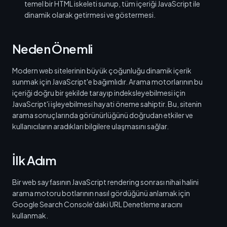
temel bir HTML iskeleti sunup, tüm içeriği JavaScript ile
dinamik olarak getirmesi ve göstermesi.
Neden Önemli
Modern web sitelerinin büyük çoğunluğu dinamik içerik
sunmak için JavaScript'e bağımlıdır. Arama motorlarının bu
içeriği doğru bir şekilde tarayıp indeksleyebilmesi için
JavaScript'i işleyebilmesi hayati öneme sahiptir. Bu, sitenin
arama sonuçlarında görünürlüğünü doğrudan etkiler ve
kullanıcıların aradıkları bilgilere ulaşmasını sağlar.
İlk Adım
Bir web sayfasının JavaScript rendering sonrası nihai halini
arama motoru botlarının nasıl gördüğünü anlamak için
Google Search Console'daki URL Denetleme aracını
kullanmak.