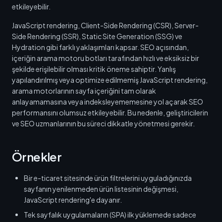
etkileyebilir.
JavaScript rendering, Client-Side Rendering (CSR), Server-
Side Rendering (SSR), Static Site Generation (SSG) ve
Hydration gibi farklı yaklaşımları kapsar. SEO açısından,
içeriğin arama motoru botları tarafından hızlı ve eksiksiz bir
şekilde erişilebilir olması kritik öneme sahiptir. Yanlış
yapılandırılmış veya optimize edilmemiş JavaScript rendering,
arama motorlarının sayfa içeriğini tam olarak
anlayamamasına veya indeksleyememesine yol açarak SEO
performansını olumsuz etkileyebilir. Bu nedenle, geliştiricilerin
ve SEO uzmanlarının bu süreci dikkatle yönetmesi gerekir.
Örnekler
Bir e-ticaret sitesinde ürün filtrelerini uyguladığınızda
sayfanın yenilenmeden ürün listesinin değişmesi,
JavaScript rendering'e dayanır.
Tek sayfalık uygulamaların (SPA) ilk yüklemede sadece