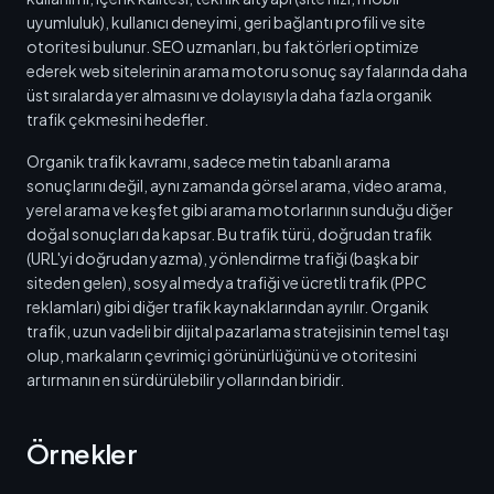
uyumluluk), kullanıcı deneyimi, geri bağlantı profili ve site
otoritesi bulunur. SEO uzmanları, bu faktörleri optimize
ederek web sitelerinin arama motoru sonuç sayfalarında daha
üst sıralarda yer almasını ve dolayısıyla daha fazla organik
trafik çekmesini hedefler.
Organik trafik kavramı, sadece metin tabanlı arama
sonuçlarını değil, aynı zamanda görsel arama, video arama,
yerel arama ve keşfet gibi arama motorlarının sunduğu diğer
doğal sonuçları da kapsar. Bu trafik türü, doğrudan trafik
(URL'yi doğrudan yazma), yönlendirme trafiği (başka bir
siteden gelen), sosyal medya trafiği ve ücretli trafik (PPC
reklamları) gibi diğer trafik kaynaklarından ayrılır. Organik
trafik, uzun vadeli bir dijital pazarlama stratejisinin temel taşı
olup, markaların çevrimiçi görünürlüğünü ve otoritesini
artırmanın en sürdürülebilir yollarından biridir.
Örnekler