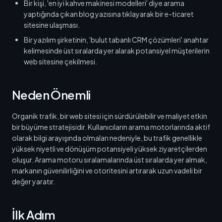
Bir kişi, 'en iyi kahve makinesi modelleri' diye arama
yaptığında çıkan blog yazısına tıklayarak bir e-ticaret
sitesine ulaşması.
Bir yazılım şirketinin, 'bulut tabanlı CRM çözümleri' anahtar
kelimesinde üst sıralarda yer alarak potansiyel müşterilerin
web sitesine çekilmesi.
Neden Önemli
Organik trafik, bir web sitesi için sürdürülebilir ve maliyet etkin
bir büyüme stratejisidir. Kullanıcıların arama motorlarında aktif
olarak bilgi arayışında olmaları nedeniyle, bu trafik genellikle
yüksek niyetli ve dönüşüm potansiyeli yüksek ziyaretçilerden
oluşur. Arama motoru sıralamalarında üst sıralarda yer almak,
markanın güvenilirliğini ve otoritesini artırarak uzun vadeli bir
değer yaratır.
İlk Adım