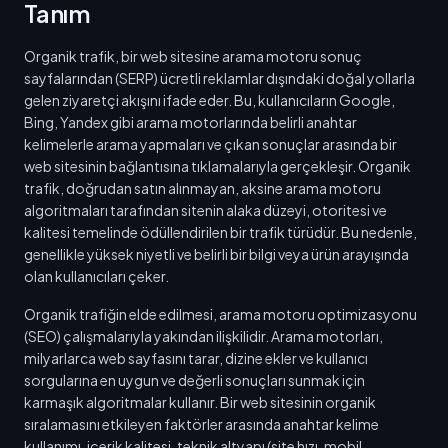
Tanım
Organik trafik, bir web sitesine arama motoru sonuç
sayfalarından (SERP) ücretli reklamlar dışındaki doğal yollarla
gelen ziyaretçi akışını ifade eder. Bu, kullanıcıların Google,
Bing, Yandex gibi arama motorlarında belirli anahtar
kelimelerle arama yapmaları ve çıkan sonuçlar arasında bir
web sitesinin bağlantısına tıklamalarıyla gerçekleşir. Organik
trafik, doğrudan satın alınmayan, aksine arama motoru
algoritmaları tarafından sitenin alaka düzeyi, otoritesi ve
kalitesi temelinde ödüllendirilen bir trafik türüdür. Bu nedenle,
genellikle yüksek niyetli ve belirli bir bilgi veya ürün arayışında
olan kullanıcıları çeker.
Organik trafiğin elde edilmesi, arama motoru optimizasyonu
(SEO) çalışmalarıyla yakından ilişkilidir. Arama motorları,
milyarlarca web sayfasını tarar, dizine ekler ve kullanıcı
sorgularına en uygun ve değerli sonuçları sunmak için
karmaşık algoritmalar kullanır. Bir web sitesinin organik
sıralamasını etkileyen faktörler arasında anahtar kelime
kullanımı, içerik kalitesi, teknik altyapı (site hızı, mobil