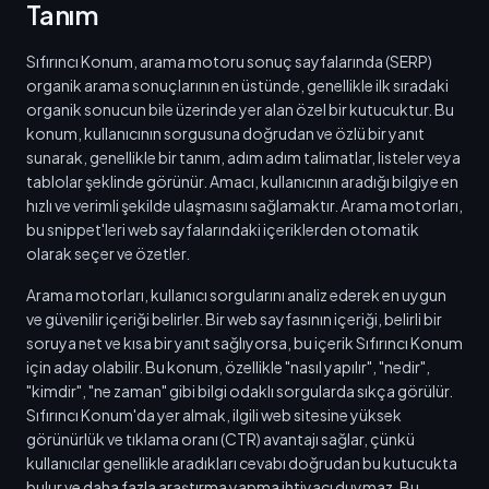
Tanım
Sıfırıncı Konum, arama motoru sonuç sayfalarında (SERP)
organik arama sonuçlarının en üstünde, genellikle ilk sıradaki
organik sonucun bile üzerinde yer alan özel bir kutucuktur. Bu
konum, kullanıcının sorgusuna doğrudan ve özlü bir yanıt
sunarak, genellikle bir tanım, adım adım talimatlar, listeler veya
tablolar şeklinde görünür. Amacı, kullanıcının aradığı bilgiye en
hızlı ve verimli şekilde ulaşmasını sağlamaktır. Arama motorları,
bu snippet'leri web sayfalarındaki içeriklerden otomatik
olarak seçer ve özetler.
Arama motorları, kullanıcı sorgularını analiz ederek en uygun
ve güvenilir içeriği belirler. Bir web sayfasının içeriği, belirli bir
soruya net ve kısa bir yanıt sağlıyorsa, bu içerik Sıfırıncı Konum
için aday olabilir. Bu konum, özellikle "nasıl yapılır", "nedir",
"kimdir", "ne zaman" gibi bilgi odaklı sorgularda sıkça görülür.
Sıfırıncı Konum'da yer almak, ilgili web sitesine yüksek
görünürlük ve tıklama oranı (CTR) avantajı sağlar, çünkü
kullanıcılar genellikle aradıkları cevabı doğrudan bu kutucukta
bulur ve daha fazla araştırma yapma ihtiyacı duymaz. Bu