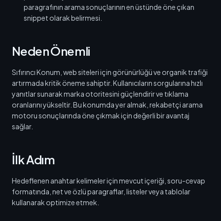
paragrafının arama sonuçlarının en üstünde öne çıkan
snippet olarak belirmesi.
Neden Önemli
Sıfırıncı Konum, web siteleri için görünürlüğü ve organik trafiği
artırmada kritik öneme sahiptir. Kullanıcıların sorgularına hızlı
yanıtlar sunarak marka otoritesini güçlendirir ve tıklama
oranlarını yükseltir. Bu konumda yer almak, rekabetçi arama
motoru sonuçlarında öne çıkmak için değerli bir avantaj
sağlar.
İlk Adım
Hedeflenen anahtar kelimeler için mevcut içeriği, soru-cevap
formatında, net ve özlü paragraflar, listeler veya tablolar
kullanarak optimize etmek.