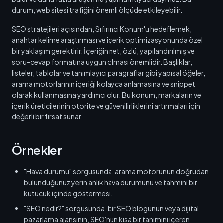
durum, web sitesi trafiğini önemli ölçüde etkileyebilir.
SEO stratejileri açısından, Sıfırıncı Konum'u hedeflemek,
anahtar kelime araştırması ve içerik optimizasyonunda özel
bir yaklaşım gerektirir. İçeriğin net, özlü, yapılandırılmış ve
soru-cevap formatına uygun olması önemlidir. Başlıklar,
listeler, tablolar ve tanımlayıcı paragraflar gibi yapısal öğeler,
arama motorlarının içeriği kolayca anlamasına ve snippet
olarak kullanmasına yardımcı olur. Bu konum, markaların ve
içerik üreticilerinin otorite ve güvenilirliklerini artırmaları için
değerli bir fırsat sunar.
Örnekler
"Hava durumu" sorgusunda, arama motorunun doğrudan
bulunduğunuz yerin anlık hava durumunu ve tahmini bir
kutucuk içinde göstermesi.
"SEO nedir?" sorgusunda, bir SEO blogunun veya dijital
pazarlama ajansının, SEO'nun kısa bir tanımını içeren