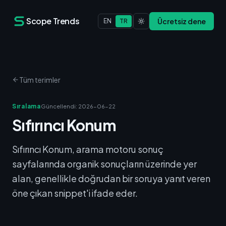
Scope Trends
Ücretsiz dene
EN
TR
Tüm terimler
Sıralama
Güncellendi
:
2026-06-22
Sıfırıncı Konum
Sıfırıncı Konum, arama motoru sonuç
sayfalarında organik sonuçların üzerinde yer
alan, genellikle doğrudan bir soruya yanıt veren
öne çıkan snippet'i ifade eder.