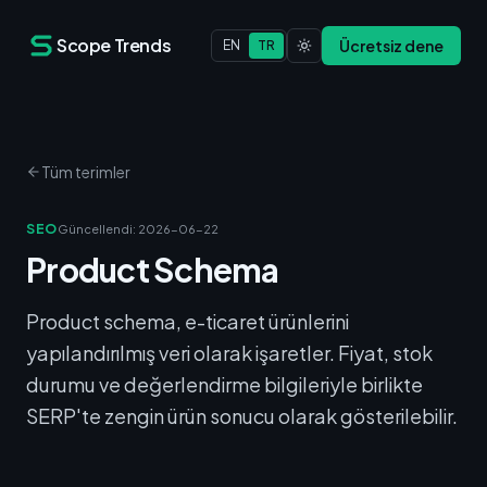
Scope Trends
Ücretsiz dene
EN
TR
Tüm terimler
SEO
Güncellendi
:
2026-06-22
Product Schema
Product schema, e-ticaret ürünlerini
yapılandırılmış veri olarak işaretler. Fiyat, stok
durumu ve değerlendirme bilgileriyle birlikte
SERP'te zengin ürün sonucu olarak gösterilebilir.