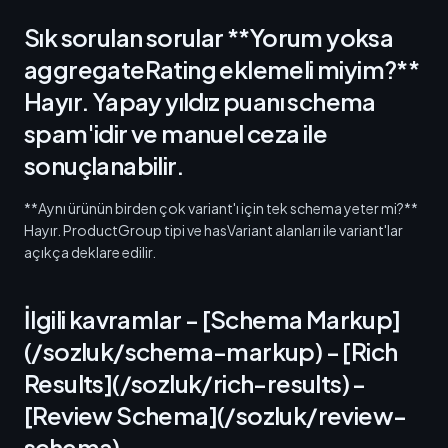
Sık sorulan sorular **Yorum yoksa
aggregateRating eklemeli miyim?**
Hayır. Yapay yıldız puanı schema
spam'idir ve manuel ceza ile
sonuçlanabilir.
**Aynı ürünün birden çok variant'ı için tek schema yeter mi?**
Hayır. ProductGroup tipi ve hasVariant alanları ile variant'lar
açıkça deklare edilir.
İlgili kavramlar - [Schema Markup]
(/sozluk/schema-markup) - [Rich
Results](/sozluk/rich-results) -
[Review Schema](/sozluk/review-
schema)