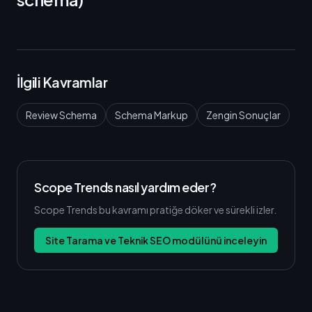
İlgili Kavramlar
Review Schema
Schema Markup
Zengin Sonuçlar
Scope Trends nasıl yardım eder?
Scope Trends bu kavramı pratiğe döker ve sürekli izler.
Site Tarama ve Teknik SEO modülünü inceleyin