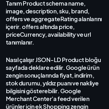
Tanım Product schema name,
image, description, sku, brand,
offers ve aggregateRating alanlarını
içerir. offers altında price,
priceCurrency, availability ve url
tanımlanır.
Nasıl çalışır JSON-LD Product bloğu
sayfada deklare edilir. Google ürün
zengin sonuçlarında fiyat, indirim,
stok durumu, yıldız puanı ve nakliye
bilgisini gösterebilir. Google
Merchant Center'a feed verilen
ürünler için ek Shopping zengin