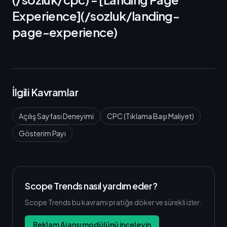
Experience](/sozluk/landing-
page-experience)
İlgili Kavramlar
Açılış Sayfası Deneyimi
CPC (Tıklama Başı Maliyet)
Gösterim Payı
Scope Trends nasıl yardım eder?
Scope Trends bu kavramı pratiğe döker ve sürekli izler.
Reklam Ajansı modülünü inceleyin