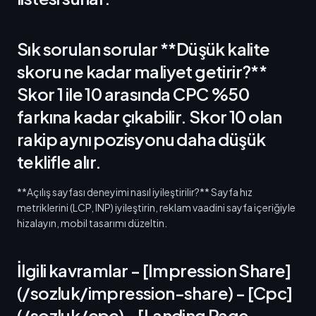
Sık sorulan sorular **Düşük kalite
skoru ne kadar maliyet getirir?**
Skor 1 ile 10 arasında CPC %50
farkına kadar çıkabilir. Skor 10 olan
rakip aynı pozisyonu daha düşük
teklifle alır.
**Açılış sayfası deneyimi nasıl iyileştirilir?** Sayfa hız
metriklerini (LCP, INP) iyileştirin, reklam vaadini sayfa içeriğiyle
hizalayın, mobil tasarımı düzeltin.
İlgili kavramlar - [Impression Share]
(/sozluk/impression-share) - [Cpc]
(/sozluk/cpc) - [Landing Page