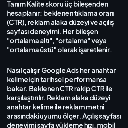
Tanım Kalite skoru üç bileşenden
hesaplanır: beklenen tıklama oranı
(CTR), reklam alaka düzeyi ve açılış
sayfası deneyimi. Her bileşen
"ortalama altı", "ortalama" veya
"ortalama üstü" olarak işaretlenir.
Nasıl çalışır Google Ads her anahtar
kelime için tarihsel performansa
bakar. Beklenen CTR rakip CTR ile
karşılaştırılır. Reklam alaka düzeyi
anahtar kelime ile reklam metni
arasındaki uyumu ölçer. Açılış sayfası
deneyimi sayfa yükleme hızı, mobil