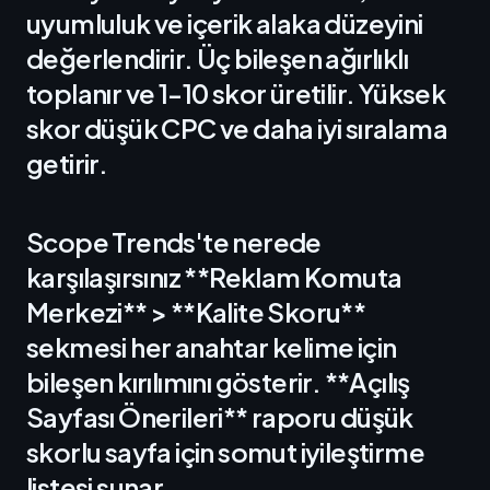
uyumluluk ve içerik alaka düzeyini
değerlendirir. Üç bileşen ağırlıklı
toplanır ve 1-10 skor üretilir. Yüksek
skor düşük CPC ve daha iyi sıralama
getirir.
Scope Trends'te nerede
karşılaşırsınız **Reklam Komuta
Merkezi** > **Kalite Skoru**
sekmesi her anahtar kelime için
bileşen kırılımını gösterir. **Açılış
Sayfası Önerileri** raporu düşük
skorlu sayfa için somut iyileştirme
listesi sunar.