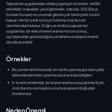
Yapısal veri uygulamaları oldukça geniştir ve ürünler, tarifler,
etkinlikler, makaleler, yerel işletmeler, videolar, SSS (Sıkça
Sorulan Sorular) ve yorumlar gibi birçok farklı içerik türünü
kapsar. Her bir içerik türü için Schema.org'da özel
tanımlamalar bulunur. Doğru ve eksiksiz yapısal veri
uygulaması, bir web sitesinin arama motoru sonuç
sayfalarındaki görünürlüğünü ve tıklama oranlarını önemli
ölçüde artırabilir.
Örnekler
Bir yemek tarifi sitesinde, bir tarifin yanında görünen yıldız
derecelendirmeleri, pişirme süresi ve kalori bilgileri.
E-ticaret sitelerinde, bir ürünün arama sonuçlarında fiyatı,
stok durumu ve müşteri yorumu puanının doğrudan
listelenmesi.
Neden Önemli