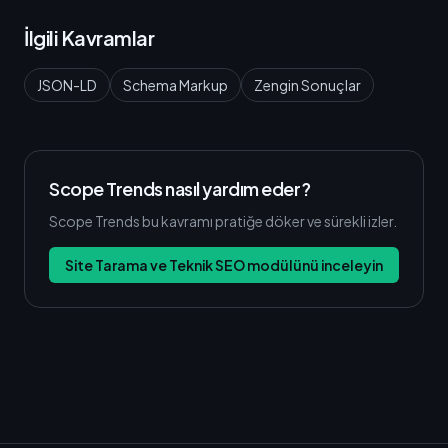
İlgili Kavramlar
JSON-LD
Schema Markup
Zengin Sonuçlar
Scope Trends nasıl yardım eder?
Scope Trends bu kavramı pratiğe döker ve sürekli izler.
Site Tarama ve Teknik SEO modülünü inceleyin