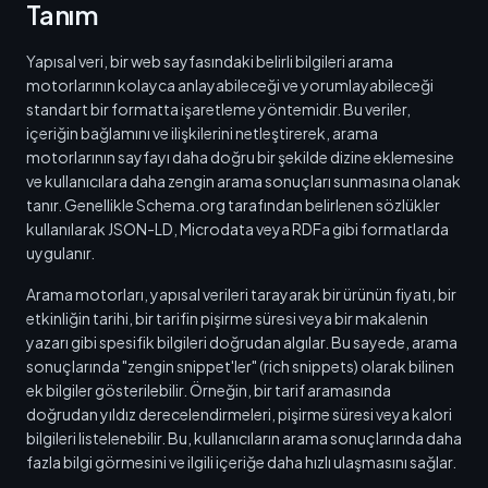
Tanım
Yapısal veri, bir web sayfasındaki belirli bilgileri arama
motorlarının kolayca anlayabileceği ve yorumlayabileceği
standart bir formatta işaretleme yöntemidir. Bu veriler,
içeriğin bağlamını ve ilişkilerini netleştirerek, arama
motorlarının sayfayı daha doğru bir şekilde dizine eklemesine
ve kullanıcılara daha zengin arama sonuçları sunmasına olanak
tanır. Genellikle Schema.org tarafından belirlenen sözlükler
kullanılarak JSON-LD, Microdata veya RDFa gibi formatlarda
uygulanır.
Arama motorları, yapısal verileri tarayarak bir ürünün fiyatı, bir
etkinliğin tarihi, bir tarifin pişirme süresi veya bir makalenin
yazarı gibi spesifik bilgileri doğrudan algılar. Bu sayede, arama
sonuçlarında "zengin snippet'ler" (rich snippets) olarak bilinen
ek bilgiler gösterilebilir. Örneğin, bir tarif aramasında
doğrudan yıldız derecelendirmeleri, pişirme süresi veya kalori
bilgileri listelenebilir. Bu, kullanıcıların arama sonuçlarında daha
fazla bilgi görmesini ve ilgili içeriğe daha hızlı ulaşmasını sağlar.