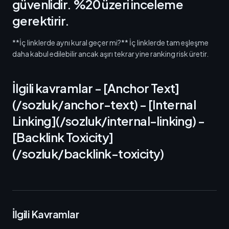
güvenlidir. %20 üzeri inceleme
gerektirir.
**İç linklerde aynı kural geçer mi?** İç linklerde tam eşleşme
daha kabul edilebilir ancak aşırı tekrar yine ranking risk üretir.
İlgili kavramlar - [Anchor Text]
(/sozluk/anchor-text) - [Internal
Linking](/sozluk/internal-linking) -
[Backlink Toxicity]
(/sozluk/backlink-toxicity)
İlgili Kavramlar