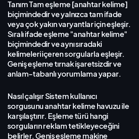
Tanım Tam eşleme [anahtar kelime]
biçimindedir ve yalnızca tam ifade
veya çok yakın varyantlar için eşleşir.
Sıralı ifade eşleme "anahtar kelime"
biçimindedir ve aynı sıradaki
kelimeleri içeren sorgularla eşleşir.
Geniş eşleme tırnak işaretsizdir ve
anlam-tabanlı yorumlama yapar.
Nasıl çalışır Sistem kullanıcı
sorgusunu anahtar kelime havuzu ile
karşılaştırır. Eşleme türü hangi
sorguların reklam tetikleyeceğini
belirler. Geniş eşleme makine