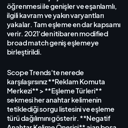
öğrenmesi ile genişler ve eşanlamlı,
ilgili kavram ve yakın varyantları
yakalar. Tam eşleme en dar kapsamı
verir. 2021'den itibaren modified
broad match geniş eşlemeye
birleştirildi.
Scope Trends'te nerede
karşılaşırsınız **Reklam Komuta
Merkezi** > **Eşleme Türleri**
sekmesi her anahtar kelimenin
tetiklediği sorgu listesini ve eşleme
türü dağılımını gösterir. **Negatif
Anahtar Kelime Önerici** ajan boşa