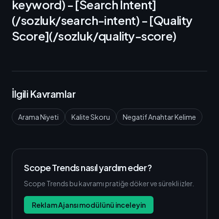
keyword) - [Search Intent]
(/sozluk/search-intent) - [Quality
Score](/sozluk/quality-score)
İlgili Kavramlar
Arama Niyeti
Kalite Skoru
Negatif Anahtar Kelime
Scope Trends nasıl yardım eder?
Scope Trends bu kavramı pratiğe döker ve sürekli izler.
Reklam Ajansı modülünü inceleyin