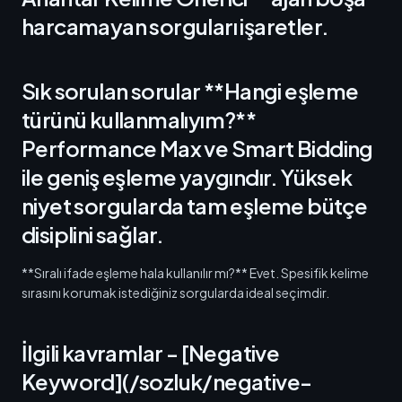
harcamayan sorguları işaretler.
Sık sorulan sorular **Hangi eşleme
türünü kullanmalıyım?**
Performance Max ve Smart Bidding
ile geniş eşleme yaygındır. Yüksek
niyet sorgularda tam eşleme bütçe
disiplini sağlar.
**Sıralı ifade eşleme hala kullanılır mı?** Evet. Spesifik kelime
sırasını korumak istediğiniz sorgularda ideal seçimdir.
İlgili kavramlar - [Negative
Keyword](/sozluk/negative-