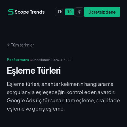
Scope Trends
Ücretsiz dene
EN
TR
Tüm terimler
Performans
Güncellendi
:
2026-06-22
Eşleme Türleri
Eşleme türleri, anahtar kelimenin hangi arama
sorgularıyla eşleşeceğini kontrol eden ayardır.
Google Ads üç tür sunar: tam eşleme, sıralı ifade
eşleme ve geniş eşleme.