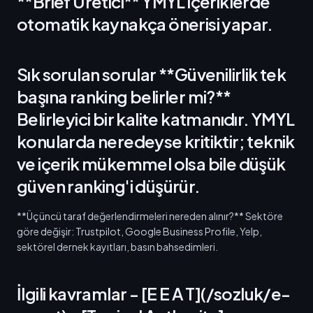
**Brief Üretici** YMYL içeriklerde
otomatik kaynakça önerisi yapar.
Sık sorulan sorular **Güvenilirlik tek
başına ranking belirler mi?**
Belirleyici bir kalite katmanıdır. YMYL
konularda neredeyse kritiktir; teknik
ve içerik mükemmel olsa bile düşük
güven ranking'i düşürür.
**Üçüncü taraf değerlendirmeleri nereden alınır?** Sektöre
göre değişir: Trustpilot, Google Business Profile, Yelp,
sektörel dernek kayıtları, basın bahsedimleri.
İlgili kavramlar - [E E A T](/sozluk/e-