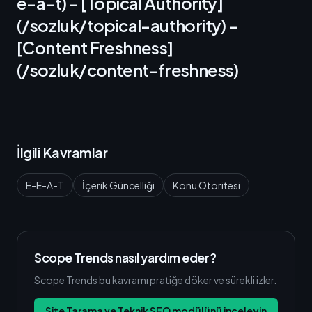
e-a-t) - [Topical Authority]
(/sozluk/topical-authority) -
[Content Freshness]
(/sozluk/content-freshness)
İlgili Kavramlar
E-E-A-T
İçerik Güncelliği
Konu Otoritesi
Scope Trends nasıl yardım eder?
Scope Trends bu kavramı pratiğe döker ve sürekli izler.
Site Tarama ve Teknik SEO modülünü inceleyin