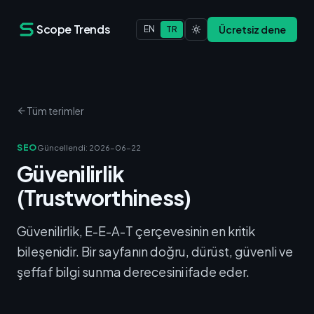
Scope Trends
Ücretsiz dene
EN
TR
Tüm terimler
SEO
Güncellendi
:
2026-06-22
Güvenilirlik
(Trustworthiness)
Güvenilirlik, E-E-A-T çerçevesinin en kritik
bileşenidir. Bir sayfanın doğru, dürüst, güvenli ve
şeffaf bilgi sunma derecesini ifade eder.