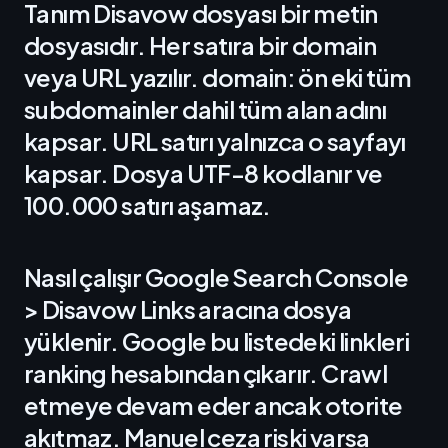
Tanım Disavow dosyası bir metin
dosyasıdır. Her satıra bir domain
veya URL yazılır. domain: ön eki tüm
subdomainler dahil tüm alan adını
kapsar. URL satırı yalnızca o sayfayı
kapsar. Dosya UTF-8 kodlanır ve
100.000 satırı aşamaz.
Nasıl çalışır Google Search Console
> Disavow Links aracına dosya
yüklenir. Google bu listedeki linkleri
ranking hesabından çıkarır. Crawl
etmeye devam eder ancak otorite
akıtmaz. Manuel ceza riski varsa