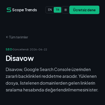
Scope Trends
Ücretsiz dene
EN
TR
Tüm terimler
SEO
Güncellendi
:
2026-06-22
Disavow
Disavow, Google Search Console üzerinden
zararlı backlinkleri reddetme aracıdır. Yüklenen
dosya, listelenen domainlerden gelen linklerin
sıralama hesabında değerlendirilmemesini ister.